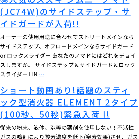
よ
(JC74W)のサイドステップ・サ
り
新
イドガードが入荷!!
型
オーナーの使用用途に合わせてストリートメインなら
ハ
サイドステップ、オフロードメインならサイドガード
イ
or ロックスライダー あなたのノマドにはどれをチョイ
ラ
スしますか。 サイドステップ＆サイドガード＆ロック
ッ
🤩
スライダー LIN
…
ク
人
ス
ショート動画あり!話題のスティ
気
GUN226
ック型消火器 ELEMENT 2タイプ
の
の
ス
(100秒、50秒)緊急入荷 !!
バ
ズ
グ
従来の粉末、液体、泡等の薬剤を使用しない！不活性
キ
ガ
ガスの噴射により酸素濃度を低下(窒素効果)させ、ガス
ジ