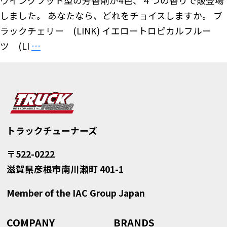
ウイングフット型の芳香剤が4色、４つの香りで販登場
プ・
ィ
しました。 あなたなら、どれをチョイスしますか。 ブ
サ
ッ
ラックチェリー (LINK) イエロートロピカルフルー
イ
ク
GOODYEAR
ツ (LI
…
ド
型
ウ
ガ
消
イ
ー
火
ン
ド
器
グ
が
ELEMENT
フ
入
トラックチューナーズ
2
ッ
荷!!
タ
ト
〒522-0222
イ
型
滋賀県彦根市南川瀬町 401-1
プ
の
Member of the IAC Group Japan
(100
芳
秒、
香
COMPANY
BRANDS
50